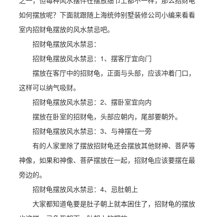
之一，但每种风水摆件在摆放细节上都不一样，那么招财龟
如何摆放呢？下面就跟随上海统帅别墅装修公司小编来看看
室内招财龟摆放的风水禁忌吧。
招财龟摆放风水禁忌：
招财龟摆放风水禁忌：1、摆客厅宜向门
摆放在客厅中的招财龟，正面与头部，应该冲着门口，
这样可以纳气吸财。
招财龟摆放风水禁忌：2、摆卧室宜向内
摆放在卧室的招财龟，头部应朝内，尾部要朝外。
招财龟摆放风水禁忌：3、与神摆在一旁
有的人家里除了摆放招财龟还会摆放其他财神、菩萨等
神像，如果和神像、菩萨摆放在一起，招财龟应该要摆在最
旁边的。
招财龟摆放风水禁忌：4、忌肚朝上
大家都知道龟要是肚子朝上就本困住了，招财龟的摆放