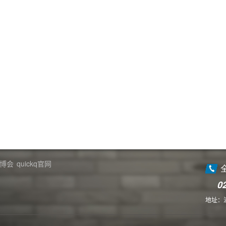
博会
quickq官网
0
地址：