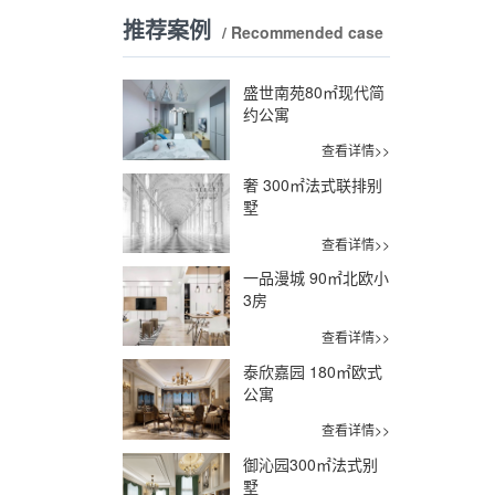
推荐案例
/ Recommended case
盛世南苑80㎡现代简
约公寓
查看详情>>
奢 300㎡法式联排别
墅
查看详情>>
一品漫城 90㎡北欧小
3房
查看详情>>
泰欣嘉园 180㎡欧式
公寓
查看详情>>
御沁园300㎡法式别
墅