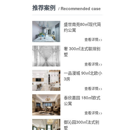
推荐案例
/ Recommended case
盛世南苑80㎡现代简
约公寓
查看详情>>
奢 300㎡法式联排别
墅
查看详情>>
一品漫城 90㎡北欧小
3房
查看详情>>
泰欣嘉园 180㎡欧式
公寓
查看详情>>
御沁园300㎡法式别
墅