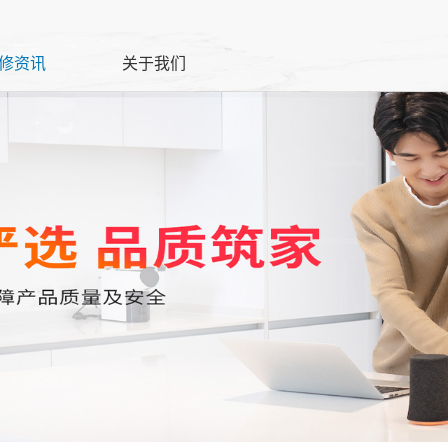
修资讯
关于我们