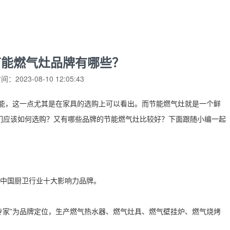
节能燃气灶品牌有哪些？
：2023-08-10 12:05:43
，这一点尤其是在家具的选购上可以看出。而节能燃气灶就是一个鲜
们应该如何选购？又有哪些品牌的节能燃气灶比较好？下面跟随小编一起
中国厨卫行业十大影响力品牌。
专家”为品牌定位，生产燃气热水器、燃气灶具、燃气壁挂炉、燃气烧烤