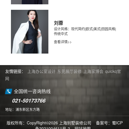
刘蓉
设计风格：现代简约|欧式|美式|田园风格|
传统中式
查看详情>>
友情链接：
上海办公室设计
东莞展厅装修
上海家博会
quickq官
网
全国统一咨询热线
021-50173766
地址：浦东新区东方路
版权所有：CopyRight©2026 上海别墅装修公司 备案号：
蜀ICP
备2021004611号-2
网站地图