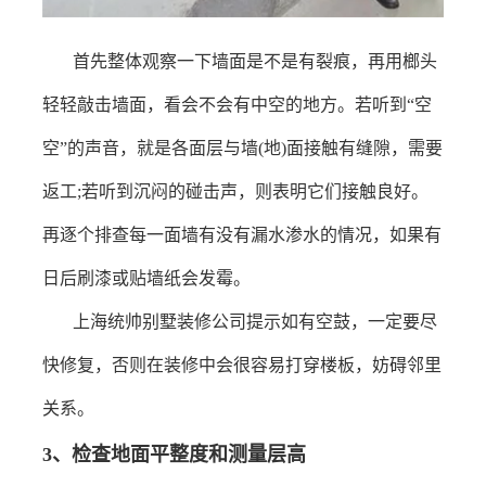
首先整体观察一下墙面是不是有裂痕，再用榔头
轻轻敲击墙面，看会不会有中空的地方。若听到
“空
空”的声音，就是各面层与墙
(
地
)
面接触有缝隙，需要
返工
;
若听到沉闷的碰击声，则表明它们接触良好。
再逐个排查每一面墙有没有漏水渗水的情况，如果有
日后刷漆或贴墙纸会发霉。
上海统帅别墅装修公司提示如有空鼓，一定要尽
快修复，否则在装修中会很容易打穿楼板，妨碍邻里
关系。
3
、
检查地面平整度和测量层高