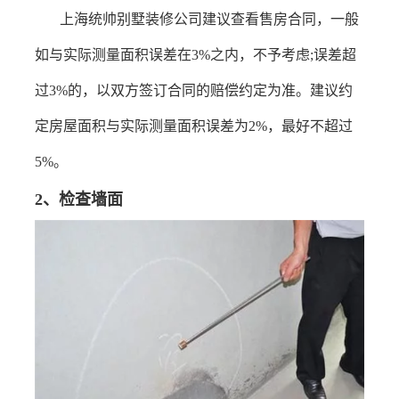
上海统帅别墅装修公司建议
查看售房合同，一般
如与实际测量面积误差在
3%
之内，不予考虑
;
误差超
过
3%
的，以双方签订合同的赔偿约定为准。建议约
定房屋面积与实际测量面积误差为
2%
，最好不超过
5%
。
2
、
检查墙面