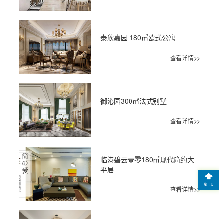
泰欣嘉园 180㎡欧式公寓
查看详情>>
御沁园300㎡法式别墅
查看详情>>
临港碧云壹零180㎡现代简约大
平层
到顶
查看详情>>