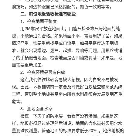
购技巧，如选择跟自己风格搭配的，颜色一致的等等。
二、铺设地板验收标准有哪些
1、检查地面平整度
用2M靠尺平放在地面上，用塞尺检查靠尺与地面的缝
隙，不能通过为合格。如果地面不平，需要用铲子凿。如果
情况严重，需要重新找平或自流平。如果平整度达不到标
准，就会出现塌边、翘曲、起拱、异响等问题。用螺丝或锤
子的手柄敲击地面，检查地面是否凹陷或剥落；如果是，地
面需要重新加工。
2、检查环境是否有白蚁
这点我们往往比较容易被人忽视，因为白蚁不易被发
现。因此，地板铺装前一定要及时做好白蚁检查和防范系统
工程，否则整个地板甚至房内所有木制品都会发展受到严重
危害。
3、测地面含水率
检查一下房子的防水层，看看有没有渗漏。如果是这
样，地板必须经过处理然后铺设，地面的含水量必须用含水
量测试仪测量。普通地面的标准要求低于20％ ，地热地板的