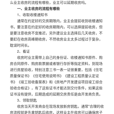
么业主收房的流程有哪些，业主可以延期收房吗。
一、业主收房的流程有哪些
1、收取收楼通知书
通常在约定好的交房期限内，业主会提前收到收楼通知
书，要注意在约定好的收房期限内，可以选择提前收房，但
是要注意收房不宜推迟，另外建议业主选择后几天收房，不
要赶在收房高峰期收房，不然收房业主太多过程过于复杂，
耽误时间长。
2、看证
收房时业主需带上自己的身份证、收楼通知书原件、购
房合同原件、购房款票据或者银行存折等指定资料，到现场
进行房屋验收，特别注意三书一表一证很重要，包括《住宅
质量保证书》《住宅使用说明书》《建设工程质量认定证
书》《竣工验收备案表》和《房地产开发建设项目竣工综合
验收合格证》，有了这些证书才能达到交付条件，如果这些
证书没有提供，后期造成的延期交房责任是由开发商负责。
3、领取钥匙
收房当天开发商会在现场发放新房钥匙，通常*合理的收
房流程就是先拿钥匙后收房，这样业主在收房可以确保房子