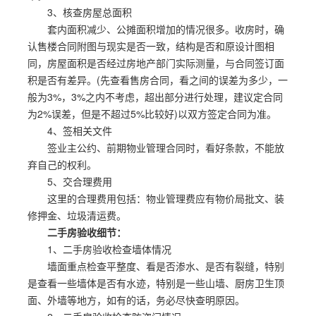
3、核查房屋总面积
套内面积减少、公摊面积增加的情况很多。收房时，确
认售楼合同附图与现实是否一致，结构是否和原设计图相
同，房屋面积是否经过房地产部门实际测量，与合同签订面
积是否有差异。(先查看售房合同，看之间的误差为多少，一
般为3%，3%之内不考虑，超出部分进行处理，建议定合同
为2%误差，但是不超过5%比较好)以双方签定合同为准。
4、签相关文件
签业主公约、前期物业管理合同时，看好条款，不能放
弃自己的权利。
5、交合理费用
这里的合理费用包括：物业管理费应有物价局批文、装
修押金、垃圾清运费。
二手房验收细节：
1、二手房验收检查墙体情况
墙面重点检查平整度、看是否渗水、是否有裂缝，特别
是查看一些墙体是否有水迹，特别是一些山墙、厨房卫生顶
面、外墙等地方，如有的话，务必尽快查明原因。