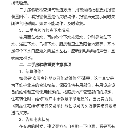
拐弯吸走。
二手房验收检查煤气管道方法：用冒烟的纸卷放到报警
装置附近，看报警装置是否灵敏动作，报警声光提示同时关
闭进气电磁阀。如果不能动作，及时修复。
5、二手房验收检查下水情况
先用面盆盛水，再向各个下水处灌水，分别是台盆下
水、浴缸下水、马桶下水、厨房和卫生及阳台地漏等，基本
是每个下水口应灌入两盆水左右，应听到咕噜噜的声音，且
表面无积水。
二、二手房验收重要注意事项
1、结算维修*
如果是*次买房的朋友可能对维修*不清楚，这个其实是
为了维护业主的合法权益，保障住宅共用部位、共用设施设
备的维修和正常使用制定的。按照房地产管理部门的规定，
住宅转让时，维修*账户中余款是不予退还的，因此卖方凭
《商品住宅维修*结算交割单》绿色联可向买方按实结算或赠
送给买方。
2、告知电表状况
在交房的时候，建议买方亲自查验一下电表，看是否有