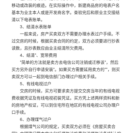
移动或改装的痕迹。在实际操作中，新建商品房的电表户名
基本为业主本人或是开发商名字。查验完后和原业主交接结
清以下电表账单。
3、结清水表账单
一般来说，房产买卖双方不需要办理水表过户手续。不
过交房的时候，根据买卖合同的约定，双方必须要进行抄表
读数，且抄表数应由业主结清所欠费用。
4、结清*、宽带费用
*简单的方法就是卖方去电信公司注销或迁移该*，然后
买方另外自行申请安装*。如果买方需要延用卖方的**，则买
卖双方可以一起到电信部门办理过户相关手续。
5、有线电视过户
交房的时候，买方可要求卖方提交交房当年的有线电视
费收据凭证及有线电视初装凭证。买方凭上述两样资料和新
的房地产权证，可以到住宅所在地区的有线电视公司办理户
口手续。
6、办理煤气过户
根据煤气公司的规定，买卖双方必须在《房屋买卖合