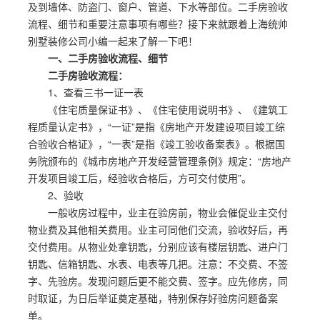
及到墙体、防盗门、窗户、管道、下水等部位。二手房验收
流程、细节和重要注意事项有哪些？接下来就跟着上海统帅
别墅装修公司小编一起来了解一下吧！
一、二手房验收流程、细节
二手房验收流程：
1、查看三书一证一表
《住宅质量保证书》、《住宅使用说明书》、《建筑工
程质量认定书》，“一证”是指《房地产开发建设项目竣工综
合验收合格证》，“一表”是指《竣工验收备案表》。根据国
务院颁布的《城市房地产开发经营管理条例》规定：“房地产
开发项目竣工后，经验收合格后，方可交付使用”。
2、验收
一般收房过程中，业主在验房前，物业会催促业主交付
物业费及其他相关费用。业主可同他们交流，验收好后，再
交付费用。从物业处拿钥匙，分别应该有楼层钥匙、进户门
钥匙、信箱钥匙、水表、电表等几把。注意：不交费、不签
字、先验房。发现问题后更不能交费、签字。应先修房，同
时取证，为日后举证奠定基础，特别保存好验房问题备案
单。