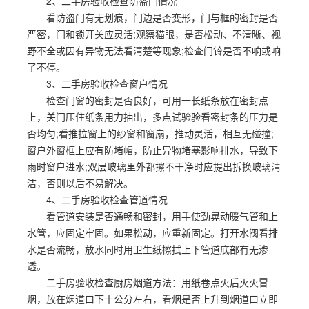
2、二手房验收检查防盗门情况
看防盗门有无划痕，门边是否变形，门与框的密封是否
严密，门和锁开关应灵活;观察猫眼，是否松动、不清晰、视
野不全或因有异物无法看清楚等现象;检查门铃是否不响或响
了不停。
3、二手房验收检查窗户情况
检查门窗的密封是否良好，可用一长纸条放在密封点
上，关门压住纸条用力抽出，多点试验验看密封条的压力是
否均匀;看推拉窗上的纱窗和窗扇，推动灵活，相互无碰撞;
窗户外窗框上应有防堵帽，防止异物堵塞影响排水，导致下
雨时窗户进水;双层玻璃里外都擦不干净时应提出拆换玻璃清
洁，否则以后不易解决。
4、二手房验收检查管道情况
看管道安装是否通畅和密封，用手使劲晃动暖气管和上
水管，应固定牢固。如果松动，应重新固定。打开水阀看排
水是否流畅，放水同时用卫生纸擦拭上下管道底部有无渗
透。
二手房验收检查厨房烟道方法：用纸卷点火后灭火冒
烟，放在烟道口下十公分左右，看烟是否上升到烟道口立即