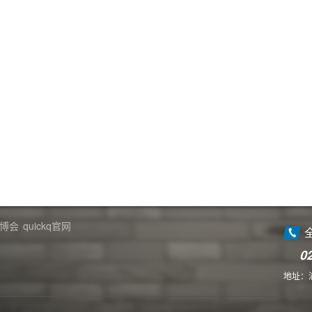
博会
quickq官网
0
地址：