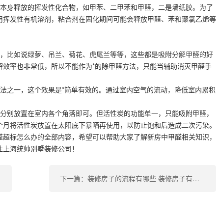
料本身释放的挥发性化合物，如甲苯、二甲苯和甲醛，二是墙纸胶。为了
用挥发性有机溶剂，粘合剂在固化期间可能会释放甲醛、苯和聚氯乙烯等
植，比如说绿萝、吊兰、菊花、虎尾兰等等，这些都是吸附分解甲醛的好
解效率也非常低，所以不能作为*的除甲醛方法，只能当辅助消灭甲醛手
方法之一，这个效果是*简单有效的。通过室内空气的流动，降低室内累积
，分别放置在室内各个角落即可。但活性炭的功能单一，只能吸附甲醛，
个月将活性炭放置在太阳底下暴晒再使用，以防止饱和后造成二次污染。
醛超标怎么办的全部内容，希望可以帮助大家了解新房中甲醛相关知识，
注上海统帅别墅装修公司！
下一篇：装修房子的流程有哪些 装修房子有质量问题怎么办