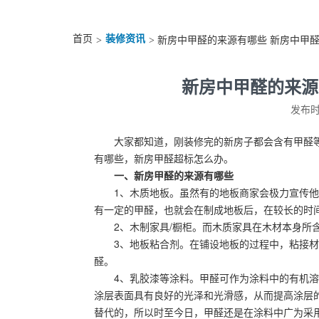
首页
装修资讯
>
> 新房中甲醛的来源有哪些 新房中甲
新房中甲醛的来源
发布时间
大家都知道，刚装修完的新房子都会含有甲醛
有哪些，新房甲醛超标怎么办。
一、新房甲醛的来源有哪些
1、木质地板。虽然有的地板商家会极力宣传他
有一定的甲醛，也就会在制成地板后，在较长的时
2、木制家具/橱柜。而木质家具在木材本身所
3、地板粘合剂。在铺设地板的过程中，粘接
醛。
4、乳胶漆等涂料。甲醛可作为涂料中的有机
涂层表面具有良好的光泽和光滑感，从而提高涂层的
替代的，所以时至今日，甲醛还是在涂料中广为采