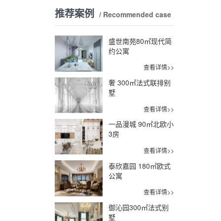
推荐案例
/ Recommended case
盛世南苑80㎡现代简
约公寓
查看详情>>
奢 300㎡法式联排别
墅
查看详情>>
一品漫城 90㎡北欧小
3房
查看详情>>
泰欣嘉园 180㎡欧式
公寓
查看详情>>
御沁园300㎡法式别
墅