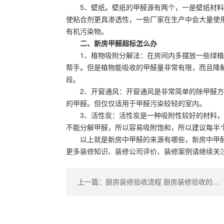
5、壁纸。壁纸的甲醛源有两个，一是壁纸材
使粘合剂更具渗透性，一些厂家在生产中会大量使
有机污染物。
二、新房甲醛超标怎么办
1、植物吸附分解法：在房间内多摆放一些绿
帮手。但是植物能吸收的甲醛量非常有限，而且降
段。
2、开窗通风：开窗通风是非常简单的除甲醛
的甲醛。但仅仅适用于甲醛污染较轻的室内。
3、活性炭：活性炭是一种吸附性较好的材料
不能分解甲醛，所以容易吸附饱和，所以建议每半
以上就是新房中甲醛的来源有哪些，新房中甲
更多装修知识、装修公司评价、装修案例请继续关
上一篇：厨房装修验收流程 厨房装修验收的标准