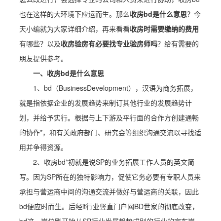
也在这样的大环境下应运而生。那么
收房bd是什么意思
？今
天小编就为大家详细介绍，再来看看
收房时需要缴纳的费用
有哪些？以及
收房验房有必要找专业验房师吗
？给有需要的
朋友提供参考。
一、收房bd是什么意思
1、bd（BusinessDevelopment），汉语为商务拓展，
就是指依据企业的发展趋势来制订其他行业的发展趋势计
划，并给予实行。根据与上下游及平行面的合作方创建通畅
的协作*，和有关政府部门、研究会等组织沟通交流以寻找适
用并争得资源。
2、收房bd*初就是说SP的业务拓展工作人员的英文简
写。因为SP所在的独特影响力，促使它务必要有专职人员来
承担与营运商中间的沟通交流并做好与营运商的关联，因此
bd便应时而生。后经it行业竖直门户网BD世家的彻底改变，