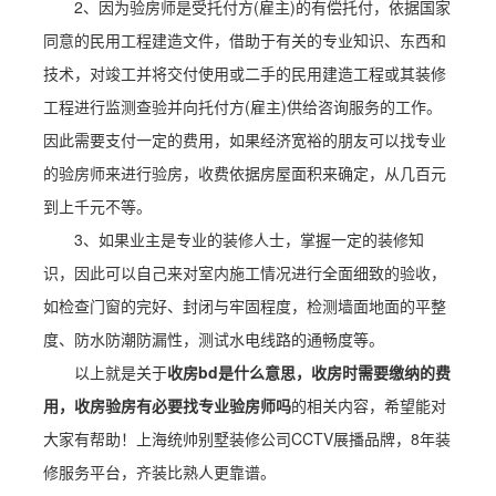
2、因为验房师是受托付方(雇主)的有偿托付，依据国家
同意的民用工程建造文件，借助于有关的专业知识、东西和
技术，对竣工并将交付使用或二手的民用建造工程或其装修
工程进行监测查验并向托付方(雇主)供给咨询服务的工作。
因此需要支付一定的费用，如果经济宽裕的朋友可以找专业
的验房师来进行验房，收费依据房屋面积来确定，从几百元
到上千元不等。
3、如果业主是专业的装修人士，掌握一定的装修知
识，因此可以自己来对室内施工情况进行全面细致的验收，
如检查门窗的完好、封闭与牢固程度，检测墙面地面的平整
度、防水防潮防漏性，测试水电线路的通畅度等。
以上就是关于
收房bd是什么意思，收房时需要缴纳的费
用，收房验房有必要找专业验房师吗
的相关内容，希望能对
大家有帮助！上海统帅别墅装修公司CCTV展播品牌，8年装
修服务平台，齐装比熟人更靠谱。