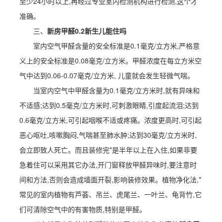
至少24小时以上,再经过专业室内检测机构进行检测,这个才
准确。
三、
新房甲醛0.2新生儿能住吗
室内空气甲醛含量的安全标准是0.1毫克/立方米,严格意
义上的安全标准是0.08毫克/立方米。甲醛浓度在每立方米空
气中达到0.06-0.07毫克/立方米, 儿童就会发生轻微气喘。
当室内空气中甲醛含量为0.1毫克/立方米时,就有异味和
不适感;达到0.5毫克/立方米时,可刺激眼睛,引度起流泪;达到
0.6毫克/立方米,可引起咽喉不适或疼痛。浓度更高时,可引起
恶心呕吐,咳嗽胸闷,气喘甚至肺水肿;达到30毫克/立方米时,
会立即致人死亡。而且装修完*是半年以上在入住,如果非要
急着住可以采用其它办法,开门窗释放甲醛异味时,要注意时
间和方法,否则会造成墙面开裂,影响装修效果。植物净化法,*
常见的室内植物有芦荟、吊兰、虎尾兰、一叶兰、龟背竹,它
们可清除空气中的有害物质,特别是甲醛。