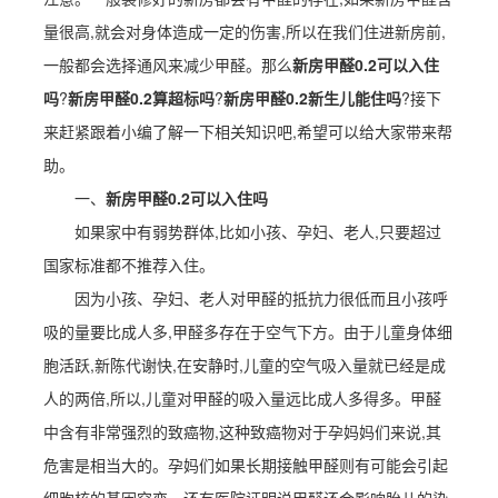
量很高,就会对身体造成一定的伤害,所以在我们住进新房前,
一般都会选择通风来减少甲醛。那么
新房甲醛0.2可以入住
吗
?
新房甲醛0.2算超标吗
?
新房甲醛0.2新生儿能住吗
?接下
来赶紧跟着小编了解一下相关知识吧,希望可以给大家带来帮
助。
一、
新房甲醛0.2可以入住吗
如果家中有弱势群体,比如小孩、孕妇、老人,只要超过
国家标准都不推荐入住。
因为小孩、孕妇、老人对甲醛的抵抗力很低而且小孩呼
吸的量要比成人多,甲醛多存在于空气下方。由于儿童身体细
胞活跃,新陈代谢快,在安静时,儿童的空气吸入量就已经是成
人的两倍,所以,儿童对甲醛的吸入量远比成人多得多。甲醛
中含有非常强烈的致癌物,这种致癌物对于孕妈妈们来说,其
危害是相当大的。孕妈们如果长期接触甲醛则有可能会引起