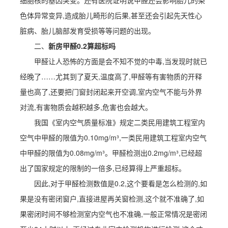
细胞核的基因突变。还有医院证明说甲醛还会影响胎儿的染
色体异常变异,造成胎儿畸形的后果,甚至还会引起先天性心
脏病、胎儿脑部发育受损等等问题的出现。
二、
新房甲醛0.2算超标吗
甲醛让人恐怖的方面是会不知不觉的中毒,当发现时就已
经晚了……尤其到了夏天,温度高了,甲醛等有害物质的开释
量也高了,还要把门窗封闭起来开空调,室内空气不能与外界
对流,有害物质会越积越多,危害也会越大。
我国《室内空气质量标准》规定二类民用建筑工程室内
空气中甲醛的限值为0.10mg/m³,一类民用建筑工程室内空气
中甲醛的限值为0.08mg/m³。甲醛检测出0.2mg/m³,已经超
出了国家规定的限制的一倍多,已经算得上严重超标。
因此,对于甲醛检测数值是0.2,这个要看是怎么检测的,如
果是没有密闭窗户,直接进屋再关窗检测,这个就不准确了,如
果密闭时间不够检测室内空气也不准确,一般正常情况是密闭