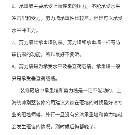
6、承重墙主要承受上面传来的压力。不能承受水平
冲击里和受力。剪力墙承重性比较差。但是可以承受
水平冲击力。
7、剪力墙比承重墙防震。剪力墙和承重墙一样有防
震抗震的功能，所以最好不要砸。
8
、
剪力墙是为承受水平及垂直荷载墙。承重墙一般
只是承受垂直荷载墙。
装修砸墙中承重墙和剪力墙是一定不能动的，
上
海统帅别墅装修公司
建议大家在砸墙的时候最好请专
业的砸墙师傅。外行一旦没有分清承重墙和剪力墙就
会发生砸错的情况，到时候后悔都晚了。