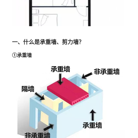
一、
什么是
承重墙
、
剪力墙
？
①承重墙