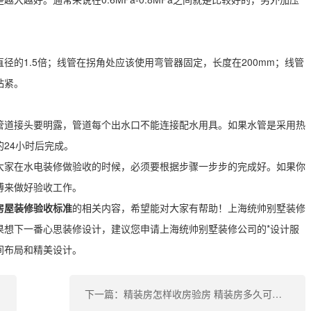
径的1.5倍；线管在拐角处应该使用弯管器固定，长度在200mm；线管
粘紧。
管道接头要明露，管道每个出水口不能连接配水用具。如果水管是采用热
24小时后完成。
大家在水电装修做验收的时候，必须要根据步骤一步步的完成好。如果你
傅来做好验收工作。
房屋装修验收标准
的相关内容，希望能对大家有帮助！上海统帅别墅装修
果想下一番心思装修设计，建议您申请上海统帅别墅装修公司的*设计服
间布局和精美设计。
下一篇：精装房怎样收房验房 精装房多久可以入住