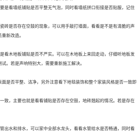
主要是看墙纸铺贴是否平整无气泡，同时看墙纸拼口衔接是否贴服，记住
看瓷砖是否存在空鼓的现象，可以用手敲打墙面，看看是不是有清脆的声
员重新改造。
要是看木地板铺贴是否不严实。可以在木地板上来回走动，仔细听地板发
测试。若是声响特别大，需要重新施工解决。
表面是否平整、洁净，另外注意看下地毯装饰和整个家装风格是否一致即
本一致，主要也就是看看铺贴是否存在空鼓，地砖翘起的情况。若是存在
水管出水和排水，可以家中全部水龙头，看看水管给水是否畅通，同时看