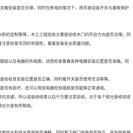
开关箱安装是否合理，同时在断电的情况下，用手拨动各开关与漏电保护
衣柜的定制等等，木工工程验收主要是验收木门的开启方向是否合理，同
要注意检查吊顶的牢固性，看看安装安全质量问题。
计图纸以及电器的布局图，进而检查看看各种电器安装位置是否准确。同
。
要是验收其安装位置是否正确，同时看开关是否使用灵活等等。
观是否有损坏，还可以用验电器检验插座是否能够正常通电。
好的关键，所以说装修结束以后千万要注意验收。对于各个部分装修验收
够对大家有所帮助。
是看给水和排水管道是否通畅，同时看下阀门安装是否端正。另外所有管