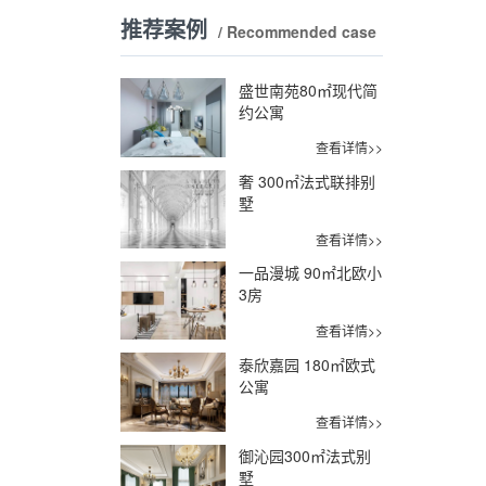
推荐案例
/ Recommended case
盛世南苑80㎡现代简
约公寓
查看详情>>
奢 300㎡法式联排别
墅
查看详情>>
一品漫城 90㎡北欧小
3房
查看详情>>
泰欣嘉园 180㎡欧式
公寓
查看详情>>
御沁园300㎡法式别
墅