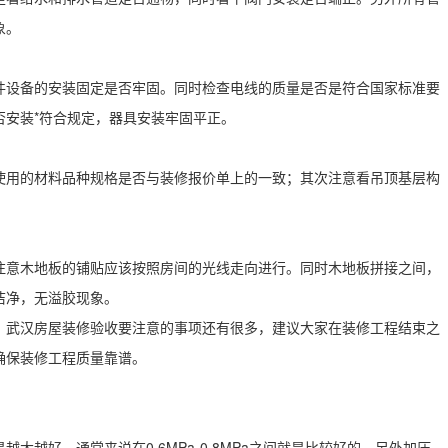
象。
件设备的安装固定是否牢固。同时检查电线的质量是否是符合国家标准要
否安装*符合规定，器具安装牢固平正。
使用的材料品种规格是否与装修报价单上的一致；其次注意看吊顶基层构
注意木地板的铺贴应该按照房间的光线走向进行。同时木地板拼接之间，
洁净，无溢胶现象。
，武汉房屋装修验收要注意的事项还有很多，建议大家在装修工程结束之
确保装修工程质量靠谱。
大越好。通常来说在0.6MPa-0.8MPa之间就是比较好的，另外加压