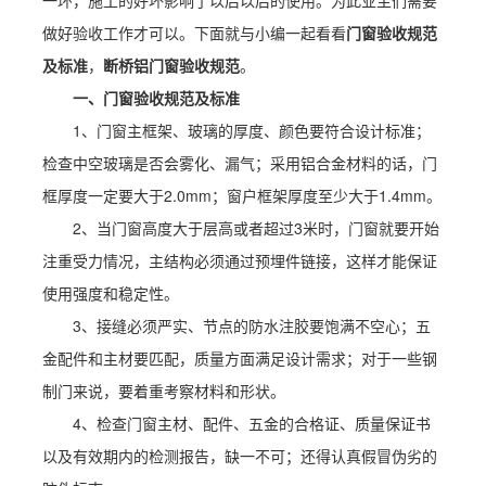
一环，施工的好坏影响了以后以后的使用。为此业主们需要
做好验收工作才可以。下面就与小编一起看看
门窗验收规范
及标准
，
断桥铝门窗验收规范
。
一、门窗验收规范及标准
1、门窗主框架、玻璃的厚度、颜色要符合设计标准；
检查中空玻璃是否会雾化、漏气；采用铝合金材料的话，门
框厚度一定要大于2.0mm；窗户框架厚度至少大于1.4mm。
2、当门窗高度大于层高或者超过3米时，门窗就要开始
注重受力情况，主结构必须通过预埋件链接，这样才能保证
使用强度和稳定性。
3、接缝必须严实、节点的防水注胶要饱满不空心；五
金配件和主材要匹配，质量方面满足设计需求；对于一些钢
制门来说，要着重考察材料和形状。
4、检查门窗主材、配件、五金的合格证、质量保证书
以及有效期内的检测报告，缺一不可；还得认真假冒伪劣的