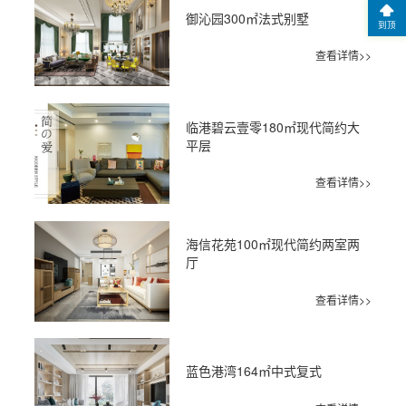
御沁园300㎡法式别墅
到顶
查看详情>>
临港碧云壹零180㎡现代简约大
平层
查看详情>>
海信花苑100㎡现代简约两室两
厅
查看详情>>
蓝色港湾164㎡中式复式