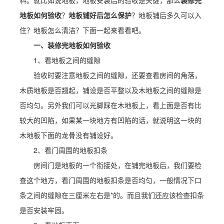
料。就比如说地板，地板安装后的验收是关键，那么
装修完
地板如何验收
？
地板铺好后怎么保护
？地板铺后多久可以入
住？地板怎么清洁？下面一起来看看吧。
一、装修完地板如何验收
1、看地板之间的缝隙
验收时要注意地板之间的缝隙，还要查看房间的角落，
木质地板是否翘起，铺设是否平整以及木地板之间的缝隙是
否均匀。另外我们可以光脚踩在木地板上，看上面是否有比
较大的凹陷，如果某一块地方有凹陷的话，就说明这一块的
木地板下面的龙骨没有铺设好。
2、看门周围的地板扣条
房间门是地板的一个衔接处，在铺完地板后，我们要检
查这个地方，看门周围的地板扣条是否均匀，一般情况下口
条之间的缝隙在三厘米左右是*的。而且我们还应该检查扣条
是否安装牢固。