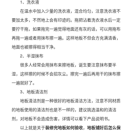
1、洗衣液
在温水中加入少量的洗衣液，混合均匀，注意洗衣液不
要加太多，不然地上会有印迹的。拖把沾着洗衣液水后一定
要拧干拖，如果拖完一遍觉得地面还有灰的话，可以用拖布
再拖一遍或者用抹布擦一遍。这样地板不但会方充满清香，
地面也被擦得相当干净。
2、半湿抹布
很多人经常会用抹布来擦地板，诞生要注意抹布要半
湿，这样擦的时候不会招灰尘。擦完一遍后再用干的抹布擦
一遍就好了。
3、地板清洁剂
地板清洁剂是一种很好的地板清洁方法，注意不同材质
的地板使用的清洁剂也是不一样的，建议挑选温和的清洁
剂，对地板不会造成伤害，详情可以看下产品说明书。
以上就是关于
装修完地板如何验收
，
地板铺好后怎么保