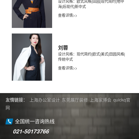
设计风格：欧式风格|田园|现代简约|地中
海|后现代|新中式
查看详情>>
刘蓉
设计风格：现代简约|欧式|美式|田园风格|
传统中式
查看详情>>
友情链接：
上海办公室设计
东莞展厅装修
上海家博会
quickq官
网
全国统一咨询热线
021-50173766