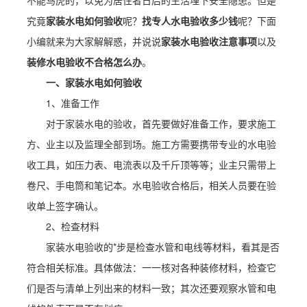
不能马虎的，以免为居住者日后的生活埋下安全隐患。但是
究竟
家装水电如何验收
呢？
找专人水电验收多少钱
呢？下面
小编就来为大家解解惑，并说说
家装水电验收注意事项
以及
装修水电验收不合格怎么办
。
一、家装水电如何验收
1、准备工作
对于家装水电的验收，首先要做好准备工作，要求施工
方、业主以及监理全部到场。施工方需要携带专业的水电验
收工具，如压力表、电流表以及千斤顶等等；业主只需带上
卷尺、手电筒和笔记本。水电验收合格后，相关人员要在验
收单上签字确认。
2、检查材料
家装水电验收的*步是检查水管和电线等材料，看其是否
符合相关标准。具体做法：一一核对各种装修材料，检查它
们是否与清单上列出来的材料一致；其次还要观察水管和电