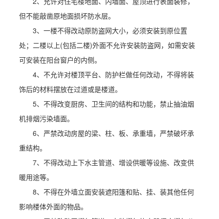
2、允许对住宅楼地面、内墙面、屋顶进行表面装修，
但不能敲凿原地面损坏防水层。
3、一楼不得改动原防盗网大小，必须安装到原位置
处；二楼以上(包括二楼)外面不允许安装防盗网，如需安装
可安装在阳台窗户的内侧。
4、不允许对楼顶平台、防护栏做任何改动，不得将装
饰后的材料摆放在过道或是楼道。
5、不得改变厨房、卫生间的结构和功能，禁止抽油烟
机排烟污染墙面。
6、严禁改动房屋的梁、柱、板、承重墙，严禁破坏承
重结构。
7、不得改动上下水主管道、增设供暖等设施、改变供
暖用途等。
8、不得在外墙立面安装遮阳篷和贴、挂、装其他任何
影响楼体外面的物品。