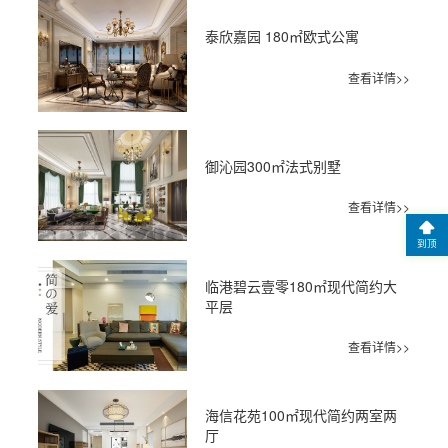
泰欣嘉园 180㎡欧式公寓
查看详情>>
御沁园300㎡法式别墅
查看详情>>
到顶
临港碧云壹零180㎡现代简约大
平层
查看详情>>
海信花苑100㎡现代简约两室两
厅