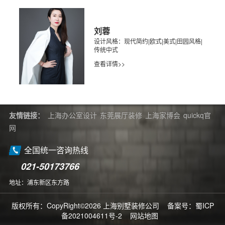
刘蓉
设计风格：现代简约|欧式|美式|田园风格|
传统中式
查看详情>>
友情链接：
上海办公室设计
东莞展厅装修
上海家博会
quickq官
网
全国统一咨询热线
021-50173766
地址：浦东新区东方路
版权所有：CopyRight©2026 上海别墅装修公司 备案号：
蜀ICP
备2021004611号-2
网站地图