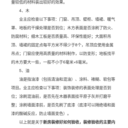
量较低的材料装出较好的效果。
4、木
业主应检查以下事项：门窗、吊顶、壁柜、墙裙、暖气
罩、地板的干燥处理是否到位；木方表面是否涂刷了防火、
防腐材料；细木工板是否质量高、环保性能好；大面积吊
顶、墙裙的固定点每平方米不得少于8个，吊顶应使用金属
吊点；门窗应使用高质量的材料制作，以防变形；地板找平
的木方要大一些，一般不小于6毫米×6毫米。
5、油
油是指油漆（包括清油和混油）、涂料、裱糊、软包等
项目。业主应检查以下事项：装饰装修的表面处理是否到
位；涂刷混油前，是否先在木器表面挂平原子灰并打磨平
整；涂刷墙面漆前，是否先刷了底漆（底漆可以隔绝墙和面
漆的酸碱反应，防止墙面变色）。
以上就是关于
新房装修好如何验收，装修验收的主要内