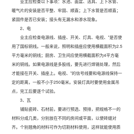
业主应检查以下事项：水池、面盆、洁具、上下水管、
暖气片的安装是否平整、牢固、顺直；上下水管是否顺直；
紧固件是否已安装；接头有无漏水和渗水现象。
2、电
业主应检查电源线、插座、开关、灯具、电视、*是否使
用了国标铜线。一般来说，照明和插座应使用横截面积为2.5
平方毫米的铜线；厨房、卫生间应使用横截面积为4平方毫
米的铜线。如果电源线是多股线，要先进行焊锡处理，然后
才能接在开关、插座上。电视、*的信号线要和电源线保持一
定的距离，一般不小于250毫米。安装灯具时要使用金属吊
点，完工后要逐个试验。
3、瓦
铺贴瓷砖、石材前，要进行预选、预排，把规格不一的
材料分成几类，分别放在不同的房间或平面，以使砖缝对
齐。个别翘角的材料可作为切割材料使用，这样就能使用质