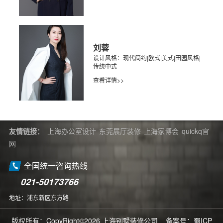
刘蓉
设计风格：现代简约|欧式|美式|田园风格|
传统中式
查看详情>>
友情链接：
上海办公室设计
东莞展厅装修
上海家博会
quickq官
网
全国统一咨询热线
021-50173766
地址：浦东新区东方路
版权所有：CopyRight©2026 上海别墅装修公司 备案号：
蜀ICP