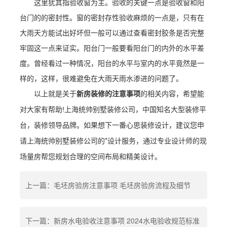
这里犹其指验收窗为主。验收的关键一点是验收窗和阳
台门的的密封性。窗的密封存性验收麻烦的一点是，只有在
大雨天方能试出好坏但一般可以通过查看密封胶条是否完整
牢固这一点来证实。阳台门一般要看阳台门的内外的水平差
度。曾经看过一种情况，阳台的水平与室内的水平竟然是一
样的，这样，很难避免在大雨天雨水渗进的问题了。
以上就是关于
新房装修的注意事项
的相关内容，希望能
对大家有帮助!上海统帅别墅装修公司，中国知名大型装修平
台，装修领导品牌。如果想下一番心思装修设计，建议您申
*设计服务，通过专业设计师的现
请上海统帅别墅装修公司的
场量房帮您规划合理的空间布局和精美设计。
上一篇：毛坯房验房注意事项 毛坯房验房流程及细节
下一篇：新房水电验收注意事项 2024水电验收规范标准