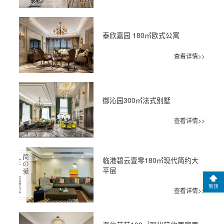
泰欣嘉园 180㎡欧式公寓
查看详情>>
御沁园300㎡法式别墅
查看详情>>
临港碧云壹零180㎡现代简约大
平层
到顶
查看详情>>