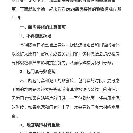
以让业主无从下手。那么
新房在装修的时候有哪些注意事
项
，下面就和小编一起来看看
2024新房装修的验收标准
有哪
些吧！
一、新房装修的注意事项
1、不得随意拆墙
不得随意在承重墙上穿洞、拆除连接阳台和门窗的墙体
以及扩大原有门窗尺寸或者另建门窗，这种做法会造成楼房
局部裂缝和严重影响抗震能力，从而缩短楼房使用寿命。
2、包门套与贴瓷砖
木工的包门套和泥工的贴瓷砖，包门套的时候，要考虑
下面的地面是否还要贴瓷砖或者其他水泥砂浆找平的事情，
因为门套如果在贴瓷片前钉好，一直包到地面，将来用水泥
的时候，如果水泥和门套沾上了，就会导致门套木材吸水发
霉 。
3、地面装饰材料重量