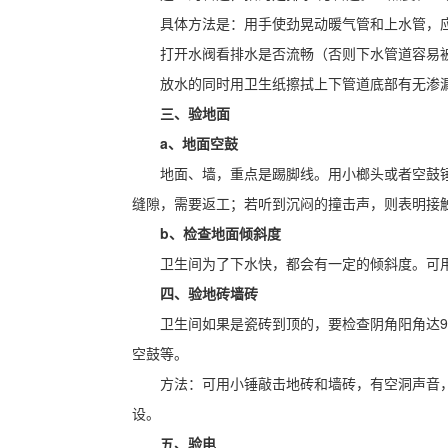
具体方法是：用手使劲晃动暖气管和上水管，
打开水阀看排水是否流畅（否则下水管道容易
放水的同时用卫生纸擦拭上下管道底部有无渗
三、验地面
a、地面空鼓
地面、墙，重点是踢脚线。用小榔头或者空鼓锤
缝隙，需要返工；若听到沉闷的撞击声，则表明接
b、检查地面倾斜度
卫生间为了下水快，都会有一定的倾斜度。可
四、验地砖墙砖
卫生间如果是瓷砖到顶的，要检查阴角阳角达
空鼓等。
方法：可用小锤敲击地砖和墙砖，有空洞声音
设。
五、验电