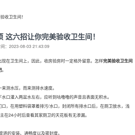
美验收卫生间！
项 这六招让你完美验收卫生间！
：2023-08-03 21:43:09
出现在卫生间上，因此，收房验房时一定格外留意。怎样
完美验收卫生间
吧
。
一来测水压，而来测排水速度。
下水口灌入两盆水左右，应听到咕噜噜的声音且表面无积水。
门口，在用塑料袋罩着排污/水口，封闭所有排水口后，在厕卫放水，浅
主在24小时后查看其家厕卫的天花板有无渗漏。
查管道的安装、通畅度以及密封度。