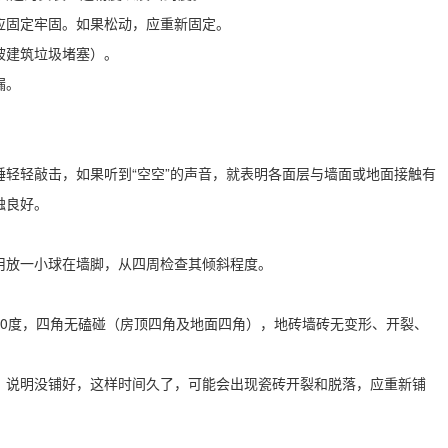
应固定牢固。如果松动，应重新固定。
被建筑垃圾堵塞）。
漏。
轻轻敲击，如果听到“空空”的声音，就表明各面层与墙面或地面接触有
触良好。
用放一小球在墙脚，从四周检查其倾斜程度。
90度，四角无磕碰（房顶四角及地面四角），地砖墙砖无变形、开裂、
，说明没铺好，这样时间久了，可能会出现瓷砖开裂和脱落，应重新铺