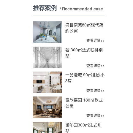
推荐案例
/ Recommended case
盛世南苑80㎡现代简
约公寓
查看详情>>
奢 300㎡法式联排别
墅
查看详情>>
一品漫城 90㎡北欧小
3房
查看详情>>
泰欣嘉园 180㎡欧式
公寓
查看详情>>
御沁园300㎡法式别
墅