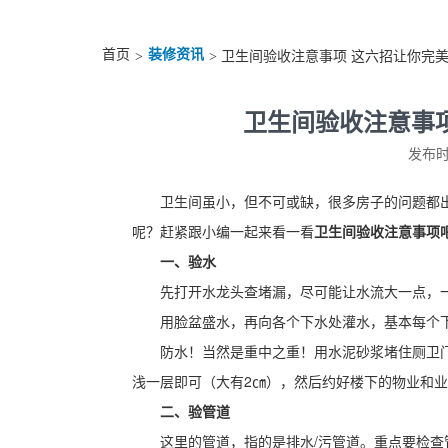
首页
装修资讯
>
> 卫生间验收注意事项 这六招让你完
卫生间验收注意事
发布时间
卫生间虽小，但不可或缺，很多房子的问题都
呢？赶紧跟小编一起来看一看
卫生间验收
注意事项
一、验水
先打开水龙头查堵漏，尽可能让水流大一点，
用脸盆盛水，再向各个下水处灌水，基本每个
防水！当然是重中之重！用水泥砂浆堵住厕卫
浅一层即可（大有2㎝），然后约好楼下的物业和业
二、验管道
这里的管道，指的是排水/污管道。重点要检