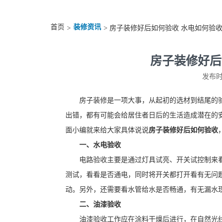
首页
装修资讯
>
> 房子装修好后如何验收 水电如何验
房子装修好后
发布时间
房子装修是一项大事，从起初的选材到结尾的
出错，都有可能会给居住者日后的生活造成潜在的
面小编就来给大家具体说说
房子装修好后如何验收
一、水电验收
电路验收主要是通过灯具试亮、开关试控制来
测试，看看是否通电，同时将开关都打开看有无问
动。另外，还需要看水管给水是否畅通，有无漏水
二、油漆验收
油漆验收工作应在涂料干燥后进行，在自然光