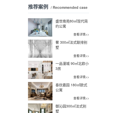
推荐案例
/ Recommended case
盛世南苑80㎡现代简
约公寓
查看详情>>
奢 300㎡法式联排别
墅
查看详情>>
一品漫城 90㎡北欧小
3房
查看详情>>
泰欣嘉园 180㎡欧式
公寓
查看详情>>
御沁园300㎡法式别
墅