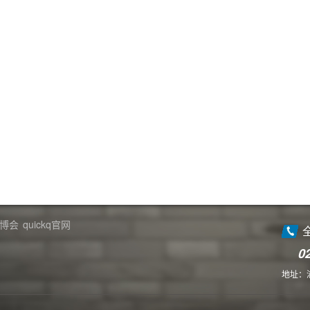
博会
quickq官网
0
地址：