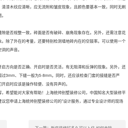
；清漆木纹应清晰，应无流附和皱皮现象，且颜色要基本一致，同时无刷
题。
缝隙是否规整一致，砖面是否有破碎、崩角现象存在。另外，还需注意花
象。除了外在的考量，还要特别检测墙地砖内在的空鼓率。可以使用一个
空洞的声音。
开启方向是否正确、开启时是否灵活，有无阻滞和反弹的现象。另外，还
过3mm、下缝一般为5-8mm。同时，还应该检查门套的接缝是否严
门开启时应该是操作轻便、没有异声的。
容，希望能对大家有帮助！上海统帅别墅装修公司，中国知名大型装修平
建议您申请上海统帅别墅装修公司的*设计服务，通过专业设计师的现场
下一篇：新房装修好多久可以入住 如何去除新房中的有害物质