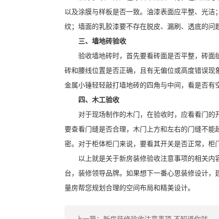
以及涂膜与样板是否一致。油漆表面应平整、光洁
纹；墙面的乳胶漆要不存在脱皮、漏刷、透底的问
三、墙地砖验收
验收墙地砖时，首先要看砖面是否平整，砖面
砖和腰线位置是否正确，且有无偏位或高度错误现
金属小锤轻轻敲打墙地砖的四角与中间，看是否有
四、木工验收
对于现场制作的木门，在验收时，应看看门的
要查看门缝是否合理，木门上方和左右的门缝不能超
密。对于柜体柜门来说，要看其开关是否正常，柜
以上就是关于新房装修验收注意事项的相关内
台，装修领导品牌。如果想下一番心思装修设计，
量房帮您规划合理的空间布局和精美设计。
上一篇：新房装修验收注意事项 不知道你就亏大发了