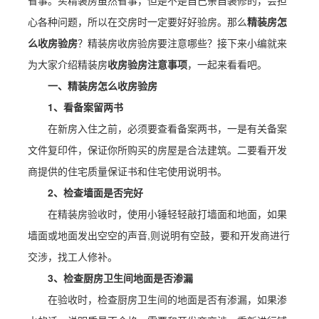
省事。买精装房虽然省事，但是不是自己亲自装修的，会担
心各种问题，所以在交房时一定要好好验房。那么
精装房怎
么收房验房
？精装房收房验房要注意哪些？接下来小编就来
为大家介绍精装房
收房验房注意事项
，一起来看看吧。
一、精装房怎么收房验房
1、看备案留两书
在新房入住之前，必须要查看备案两书，一是有关备案
文件复印件，保证你所购买的房屋是合法建筑。二要看开发
商提供的住宅质量保证书和住宅使用说明书。
2、检查墙面是否完好
在精装房验收时，使用小锤轻轻敲打墙面和地面，如果
墙面或地面发出空空的声音,则说明有空鼓，要和开发商进行
交涉，找工人修补。
3、检查厨房卫生间地面是否渗漏
在验收时，检查厨房卫生间的地面是否有渗漏，如果渗