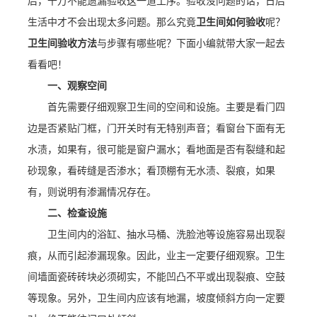
后，千万不能遗漏验收这一道工序。验收没问题的话，日后
生活中才不会出现太多问题。那么究竟
卫生间如何验收
呢？
卫生间验收
方法
与步骤有哪些呢？下面小编就带大家一起去
看看吧！
一、观察空间
首先需要仔细观察卫生间的空间和设施。主要是看门四
边是否紧贴门框，门开关时有无特别声音；看窗台下面有无
水渍，如果有，很可能是窗户漏水；看地面是否有裂缝和起
砂现象，看砖缝是否渗水；看顶棚有无水渍、裂痕，如果
有，则说明有渗漏情况存在。
二、检查设施
卫生间内的浴缸、抽水马桶、洗脸池等设施容易出现裂
痕，从而引起渗漏现象。因此，业主一定要仔细观察。卫生
间墙面瓷砖砖块必须砌实，不能凹凸不平或出现裂痕、空鼓
等现象。另外，卫生间内应该有地漏，坡度倾斜方向一定要