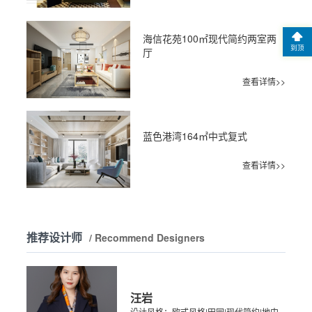
海信花苑100㎡现代简约两室两
到顶
厅
查看详情>>
蓝色港湾164㎡中式复式
查看详情>>
推荐设计师
/ Recommend Designers
汪岩
设计风格：欧式风格|田园|现代简约|地中