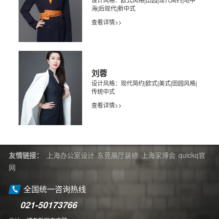
海|后现代|新中式
查看详情>>
刘蓉
设计风格：现代简约|欧式|美式|田园风格|
传统中式
查看详情>>
友情链接：
上海办公室设计
东莞展厅装修
上海家博会
quickq官
网
全国统一咨询热线
021-50173766