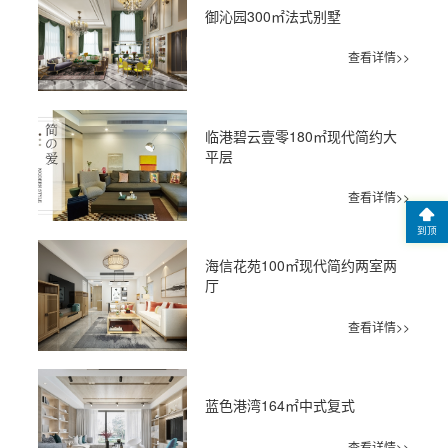
御沁园300㎡法式别墅
查看详情>>
临港碧云壹零180㎡现代简约大
平层
查看详情>>
到顶
海信花苑100㎡现代简约两室两
厅
查看详情>>
蓝色港湾164㎡中式复式
查看详情>>