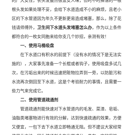
的广大女性，长头发虽然很显女人味，但时不时掉落的一根
根头发如果处理不妥，会给下水道造成不小的麻烦，且老小
区的下水管道因为年久不更新更易造成堵塞，那么，除了花
钱请师傅外，
卫生间
下水道头发堵塞怎么办
，作为以上条件
都符合的一枚女同胞来给你支几个妙招，亲测有效！
一、使用马桶吸盘
在下水道口有积水的前提下（没有水的情况下是无法实
施的），大家事先准备一个长棍或者钩子，使用吸盘
多
试几
次，在污垢出来的时候迅速把赃物拉弄到一旁，以防脏污和
水流再次倒回至下水道，这是个考验耐力的事情，且需要一
些力气来完成它。
二、使用管道疏通剂
管道疏通剂能快速对下水管道内的毛发、菜渣、皂垢、
油脂类堵塞物进行有效的分解，达到快速疏通的效果，方便
又便宜，一包下去下水道立即畅通无阻。但不建议大家经常