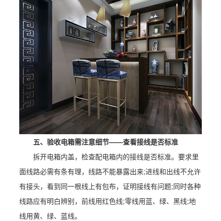
五、验收电箱需注意细节——查看接线是否标准
拆开电箱内盖，检查配电箱内的接线是否标准。要求里
面线路必需有条有理，线路不能暴露出来;进线和出线不允许
有接头，看到同一根线上有包布，证明接线有问题;同时各种
线路应有明白辨别，前线用红色线;零线用蓝、绿、黑线;地
线用黄、绿、蓝线。