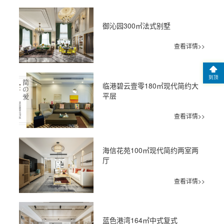
御沁园300㎡法式别墅
查看详情>>
到顶
临港碧云壹零180㎡现代简约大
平层
查看详情>>
海信花苑100㎡现代简约两室两
厅
查看详情>>
蓝色港湾164㎡中式复式