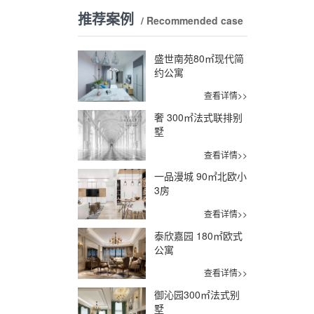
推荐案例
/ Recommended case
盛世南苑80㎡现代简
约公寓
查看详情>>
奢 300㎡法式联排别
墅
查看详情>>
一品漫城 90㎡北欧小
3房
查看详情>>
泰欣嘉园 180㎡欧式
公寓
查看详情>>
御沁园300㎡法式别
墅