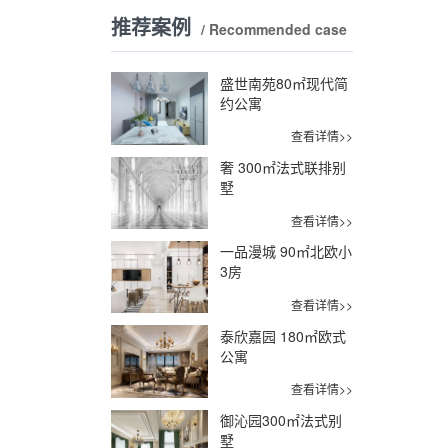
推荐案例
/ Recommended case
盛世南苑80㎡现代简
约公寓
查看详情>>
奢 300㎡法式联排别
墅
查看详情>>
一品漫城 90㎡北欧小
3房
查看详情>>
泰欣嘉园 180㎡欧式
公寓
查看详情>>
御沁园300㎡法式别
墅