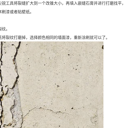
尖锐工具将裂缝扩大到一个改锥大小，再填入嵌缝石膏并进行打磨找平，
序刷漆或者贴壁纸。
裂纹。
纸将裂纹打磨掉，选择颜色相同的墙面漆，重新涂刷就可以了。