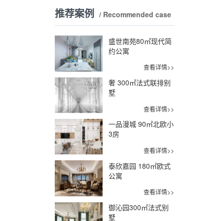
推荐案例
/ Recommended case
盛世南苑80㎡现代简
约公寓
查看详情>>
奢 300㎡法式联排别
墅
查看详情>>
一品漫城 90㎡北欧小
3房
查看详情>>
泰欣嘉园 180㎡欧式
公寓
查看详情>>
御沁园300㎡法式别
墅