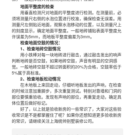
地面平整度的检查
用垂直检测尺对地面的平整度进行检测。在测量前，必
须将测量尺右侧的水泡位置进行校准，确保检查无误差。用
测量尺左侧贴近地面，观察水泡移动的位置，以及测量尺上
的刻度显示，确定地面平整度。一般地砖铺贴表面平整度允
许误差为5mm，而地板平整度偏差为3mm。
检查地面空鼓的情况：
1、检查地砖空鼓情况
用小铁棒对每一块地砖进行敲击，通过敲击发出的响声
判断地砖是否空鼓，如果地砖空鼓，声音有明显的空洞感
觉。一般地砖空鼓不超过转面积的20%为合格，空鼓率低于
5%属于高标准。
2、检查地板松动情况
在木地板上来回走动，仔细听地板发出的声响，在检查
的时候注意加重脚步，多次重复测试。特别对靠墙和门洞的
部位要慎重验收。发现有声响的部位，再重复走动，确定具
体位置后做好标记。
好了，以上就是验收新房的一些常识了，大家对这些验
收常识是不是都掌握住了呢？如果你还想知道更多验收新房
的常识，请继续关注上海统帅别墅装修公司。