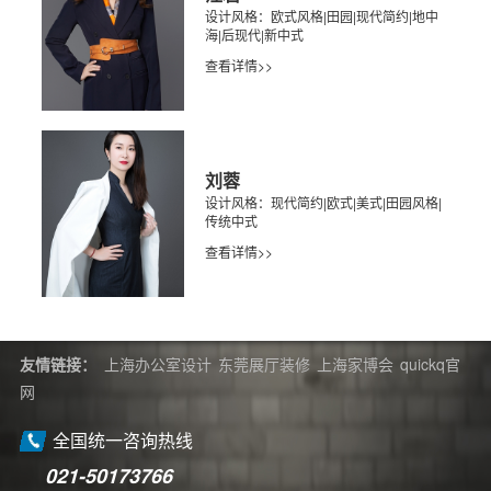
设计风格：欧式风格|田园|现代简约|地中
海|后现代|新中式
查看详情>>
刘蓉
设计风格：现代简约|欧式|美式|田园风格|
传统中式
查看详情>>
友情链接：
上海办公室设计
东莞展厅装修
上海家博会
quickq官
网
全国统一咨询热线
021-50173766