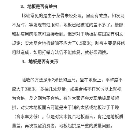
3、地板是否有蛀虫
比较常见的是由于龙骨未经处理，里面有蛀虫。如发现
不及时，等发现有蛀眼时，地板已经被蛀的差不多了。缝隙
和刮痕用肉眼就可直接看到。但是对于地板刮痕国家有明文
规定：实木复合地板缝隙不应大于0.5毫米；刮痕主要是装修
粗糙造成，如用打蜡方法仍不能修复，就必须调换。
4、地板是否有变形
验收的方法是用2米长的直尺，靠在地板上，平整度不
应大于3毫米，多抽几处测量，如果合格率在80%以上就视
为合格，反之则为不合格。有时大家还会发现地板局部起
拱，对实木地板而言可能是由于铺的太紧或地板过于干燥
（含水率太低），但是对实木复合地板而言，肯定是地板质
量差。再次提醒消费者，地板起拱是严重的质量问题。