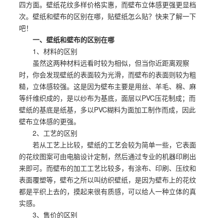
四方面。壁纸花纹多样价格实惠，而壁布立体感更强更显档
次。壁纸和壁布的区别在哪，贴壁纸怎么贴？快来了解一下
吧！
一、壁纸和壁布的区别在哪
1、材料的区别
虽然这两种材料远看时较为相似，但当你近距离观察
时，你会发现壁纸的表面较为光滑，而壁布的表面则较为粗
糙，立体感较强。这是因为壁布主要是用丝、羊毛、棉、麻
等纤维织成的，是以纱布为基底，面层以PVC压花制成；而
壁纸的基底是纸基，多以PVC糊料为面加工制作而成，因此
壁布立体感的更强。
2、工艺的区别
若从工艺上比较，壁纸的工艺会较为简单一些，它表面
的花纹图案可由电脑设计定制，然后通过专业的机器印刷出
来即可。而壁布的加工工艺比较多，有涂布、印刷、压纹和
表面覆塑等，壁布之所以叫纺织壁纸，是因为壁布上的花纹
都是平织上去的，摸起来很有质感，可以给人一种立体的真
实感。
3、售价的区别