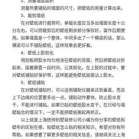
2、测量墙面面积
测量所要铺贴的墙面的尺寸，把壁纸的用量计算出来。
3、裁剪墙纸
在对壁纸进行裁剪时，单幅长度应当多出墙面长度十公
分左右。可以把裁剪后的壁纸剩余部分保存好，留作后期使
用。如果墙面是一个整体，中间多出了一个横梁的话，那么
横梁可以不铺贴壁纸，这样效果会更好看。
4、壁纸上胶软化
用刮板把胶水均匀地涂在壁纸的背面，然后把壁纸对折
起来，接着静置一段时间，让其软化。在上胶的过程中，要
对壁纸铺贴好保护带，这样能避免壁纸层面沾上胶水。
5、壁纸铺贴
在对壁纸铺贴时，可以运用辅助仪器来达到垂直，而且
上下边缘的位置要多出一点。铺贴动作要快，防止胶水变
干，不能进行铺贴。如果已贴的壁纸胶水变干，在已经与墙
壁黏合的情况下，一定不能把壁纸撕起再矫正。
以上就是上海统帅别墅装修公司小编为你分享的壁纸和
壁布的区别在哪，贴壁纸怎么贴的相关知识，希望对你有所
帮助。如果想要了解更多壁纸的相关信息，请继续关注上海