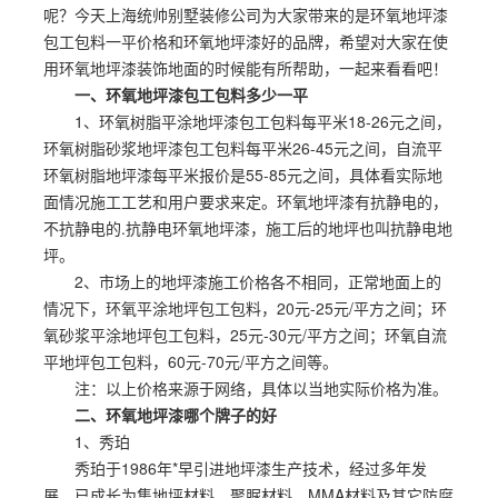
呢？今天上海统帅别墅装修公司为大家带来的是环氧地坪漆
包工包料一平价格和环氧地坪漆好的品牌，希望对大家在使
用环氧地坪漆装饰地面的时候能有所帮助，一起来看看吧！
一、环氧地坪漆包工包料多少一平
1、环氧树脂平涂地坪漆包工包料每平米18-26元之间，
环氧树脂砂浆地坪漆包工包料每平米26-45元之间，自流平
环氧树脂地坪漆每平米报价是55-85元之间，具体看实际地
面情况施工工艺和用户要求来定。环氧地坪漆有抗静电的，
不抗静电的.抗静电环氧地坪漆，施工后的地坪也叫抗静电地
坪。
2、市场上的地坪漆施工价格各不相同，正常地面上的
情况下，环氧平涂地坪包工包料，20元-25元/平方之间；环
氧砂浆平涂地坪包工包料，25元-30元/平方之间；环氧自流
平地坪包工包料，60元-70元/平方之间等。
注：以上价格来源于网络，具体以当地实际价格为准。
二、环氧地坪漆哪个牌子的好
1、秀珀
秀珀于1986年*早引进地坪漆生产技术，经过多年发
展，已成长为集地坪材料、聚脲材料、MMA材料及其它防腐