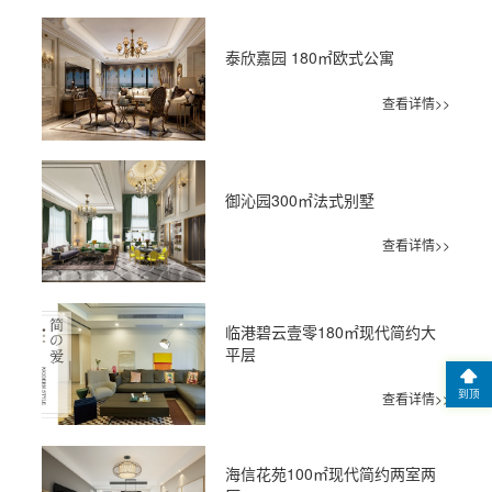
泰欣嘉园 180㎡欧式公寓
查看详情>>
御沁园300㎡法式别墅
查看详情>>
临港碧云壹零180㎡现代简约大
平层
到顶
查看详情>>
海信花苑100㎡现代简约两室两