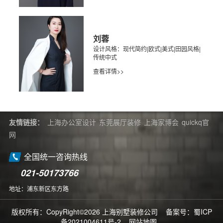
刘蓉
设计风格：现代简约|欧式|美式|田园风格|
传统中式
查看详情>>
友情链接：
上海办公室设计
东莞展厅装修
上海家博会
quickq官
网
全国统一咨询热线
021-50173766
地址：浦东新区东方路
版权所有：CopyRight©2026 上海别墅装修公司 备案号：
蜀ICP
备2021004611号-2
网站地图