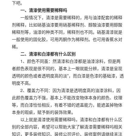
下吧。
一、清漆使用需要稀释吗
一般情况下，清漆是需要稀释的，用与油漆配套的稀释
剂稀释，比如硝基油漆要用硝基稀释剂、醇酸油漆要用醇酸
稀释剂等，油漆的种类不同，稀释剂也不同。硝基清漆就是
一般使用的固化胶，可用丙酮作为稀释剂。也可用香蕉水对
稀。
二、清漆和白漆都有什么区别
1、颜色不同虽：然清漆和白漆都是油漆涂料，但是两
者颜色表现是很不同的，基本上一眼就能分辨，清漆是呈现
透明的颜色或者透明度高的淡*，而白漆是色漆的基础漆，透
明度不高。
2、覆盖力不同：因为清漆是透明度高的油漆涂料，因
此颜色覆盖力不强，基本上不能改变物体本身的颜色、纹理
等，而白漆恰恰相反，有着不错的遮盖能力，能遮盖掉物体
本身的瑕疵，赋予新的装饰效果。
以上就是清漆使用需要稀释吗，清漆和白漆都有什么区
别的全部内容，希望可以帮助大家了解清漆需要稀释吗相关
知识，更多装修知识、装修公司评价、装修案例请继续关注