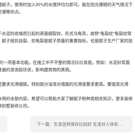
墙腻子。使用时加入30%的水搅拌均匀即可。能在阳光爆晒的天气情况下
防潮等优点。
水泥的收缩而引起的表面细裂纹，形式乌龟背，故称“龟裂纹”龟裂纹常
，腻子层抗自裂、抗龟裂是腻子质量的重要指标，也是腻子生产厂家的技
子的一项基本功能。在施工中不平整的情况比比皆是。例如：水泥砂浆面
普遍的波浪起伏状，影响建筑物的美观。
还要求光滑细腻。特别部分油漆对墙面的光滑度要求更高。要提高光滑
作用的全部内容，希望可以帮助大家了解腻子粉种类相关知识，更多装修
帅别墅装修公司。
下一篇：生漆怎样保存比较好 生漆对人体有害吗