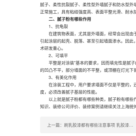
腻子、柔性抗裂腻子、柔性型外墙腻子和防水型外
正常施工，具有粘结强度高、表面平整光滑、耐水
二、腻子粉有哪些作用
1、抗龟裂
在建筑物表面，尤其是外墙面，经常会出现由于
引起涂层的起壳、脱落、甚至引起墙面渗水。因此
术研发重心。
2、可填平
平整是对涂装*基本的要求，因而填充性是腻
的凹凸不平，部分墙面的不平整，或顶棚在灯光下
3、有美化作用
在涂装工程中，用户要求墙面不仅是平整的，
度，必须改善腻子基层的性能。
以上就是腻子粉都有哪些种类，腻子粉有哪些
知识、装修公司评价、装修案例请继续关注上海统
上一篇：刷乳胶漆都有哪些注意事项 乳胶漆使用时需要兑水刷吗