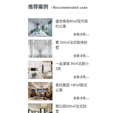
推荐案例
/ Recommended case
盛世南苑80㎡现代简
约公寓
查看详情>>
奢 300㎡法式联排别
墅
查看详情>>
一品漫城 90㎡北欧小
3房
查看详情>>
泰欣嘉园 180㎡欧式
公寓
查看详情>>
御沁园300㎡法式别
墅