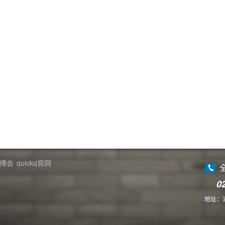
博会
quickq官网
0
地址：