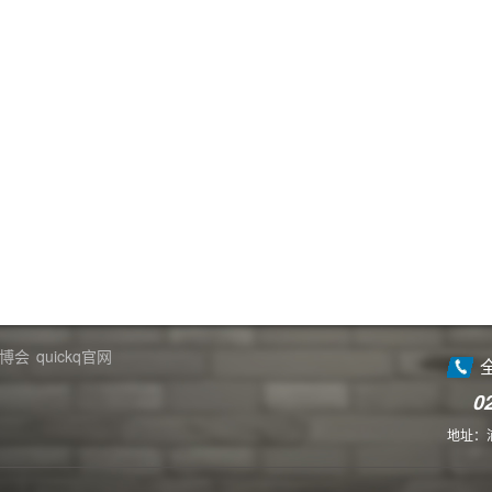
博会
quickq官网
0
地址：