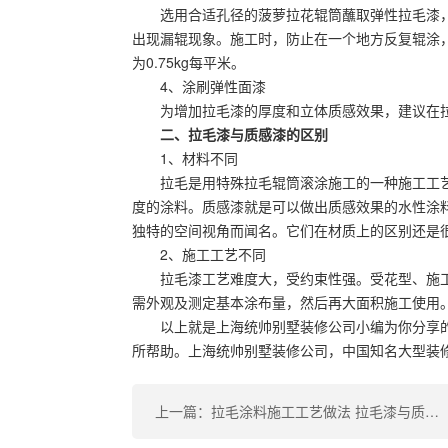
选用合适孔径的菠萝拉花辊筒蘸取弹性拉毛漆
出现漏辊现象。施工时，防止在一个地方反复辊涂
为0.75kg每平米。
4、涂刷弹性面漆
为增加拉毛漆的厚度和立体质感效果，建议在
二、拉毛漆与质感漆的区别
1、材料不同
拉毛是用特殊拉毛辊筒滚涂施工的一种施工工
度的涂料。质感漆就是可以做出质感效果的水性涂
独特的空间视角而闻名。它们在材质上的区别还是
2、施工工艺不同
拉毛漆工艺难度大，受约束性强。受花型、施
需外观及测定基本涂布量，然后再大面积施工使用
以上就是上海统帅别墅装修公司小编为你分享
所帮助。上海统帅别墅装修公司，中国知名大型装
上一篇：拉毛涂料施工工艺做法 拉毛漆与质感漆的区别