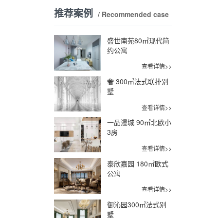
推荐案例
/ Recommended case
盛世南苑80㎡现代简
约公寓
查看详情>>
奢 300㎡法式联排别
墅
查看详情>>
一品漫城 90㎡北欧小
3房
查看详情>>
泰欣嘉园 180㎡欧式
公寓
查看详情>>
御沁园300㎡法式别
墅