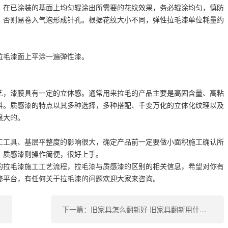
，在已涂装的基面上均匀辊涂出所需要的花纹效果，务必辊涂均匀，慎防
，否则易卷入气泡形成针孔。根据花纹大小不同，弹性拉毛漆单位耗量约
拉毛漆面上平涂一遍弹性漆。
艺，漆膜具有一定的立体感。通常用来拉毛的产品主要是高固含量、高粘
料。质感漆的特点以其多种选择，多种搭配、千变万化的立体化纹理以及
很大的。
工工具、基层平整度的影响很大，确定产品前一定要做小面积施工确认所
。质感漆则操作简便，很好上手。
的拉毛漆施工工艺流程，拉毛漆与质感漆的区别的相关信息，希望对你有
修平台，有任何关于拉毛漆的问题欢迎大家来咨询。
下一篇：旧家具怎么翻新好 旧家具翻新用什么漆*