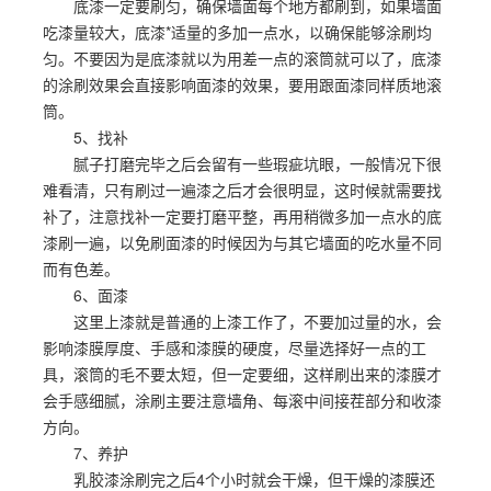
底漆一定要刷匀，确保墙面每个地方都刷到，如果墙面
吃漆量较大，底漆*适量的多加一点水，以确保能够涂刷均
匀。不要因为是底漆就以为用差一点的滚筒就可以了，底漆
的涂刷效果会直接影响面漆的效果，要用跟面漆同样质地滚
筒。
5、找补
腻子打磨完毕之后会留有一些瑕疵坑眼，一般情况下很
难看清，只有刷过一遍漆之后才会很明显，这时候就需要找
补了，注意找补一定要打磨平整，再用稍微多加一点水的底
漆刷一遍，以免刷面漆的时候因为与其它墙面的吃水量不同
而有色差。
6、面漆
这里上漆就是普通的上漆工作了，不要加过量的水，会
影响漆膜厚度、手感和漆膜的硬度，尽量选择好一点的工
具，滚筒的毛不要太短，但一定要细，这样刷出来的漆膜才
会手感细腻，涂刷主要注意墙角、每滚中间接茬部分和收漆
方向。
7、养护
乳胶漆涂刷完之后4个小时就会干燥，但干燥的漆膜还