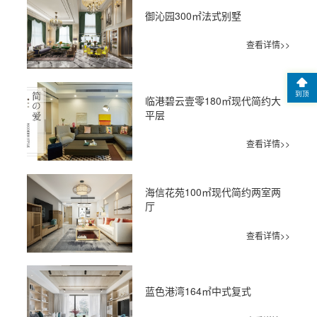
御沁园300㎡法式别墅
查看详情>>
到顶
临港碧云壹零180㎡现代简约大
平层
查看详情>>
海信花苑100㎡现代简约两室两
厅
查看详情>>
蓝色港湾164㎡中式复式