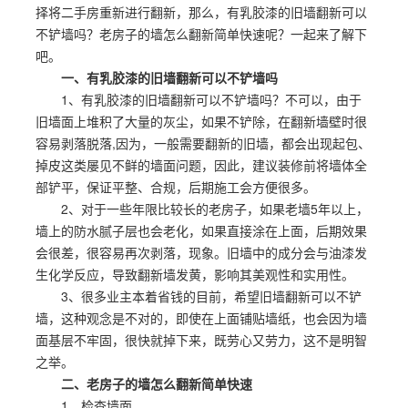
择将二手房重新进行翻新，那么，有乳胶漆的旧墙翻新可以
不铲墙吗？老房子的墙怎么翻新简单快速呢？一起来了解下
吧。
一、有乳胶漆的旧墙翻新可以不铲墙吗
1、有乳胶漆的旧墙翻新可以不铲墙吗？不可以，由于
旧墙面上堆积了大量的灰尘，如果不铲除，在翻新墙壁时很
容易剥落脱落,因为，一般需要翻新的旧墙，都会出现起包、
掉皮这类屡见不鲜的墙面问题，因此，建议装修前将墙体全
部铲平，保证平整、合规，后期施工会方便很多。
2、对于一些年限比较长的老房子，如果老墙5年以上，
墙上的防水腻子层也会老化，如果直接涂在上面，后期效果
会很差，很容易再次剥落，现象。旧墙中的成分会与油漆发
生化学反应，导致翻新墙发黄，影响其美观性和实用性。
3、很多业主本着省钱的目前，希望旧墙翻新可以不铲
墙，这种观念是不对的，即使在上面铺贴墙纸，也会因为墙
面基层不牢固，很快就掉下来，既劳心又劳力，这不是明智
之举。
二、老房子的墙怎么翻新简单快速
1、检查墙面