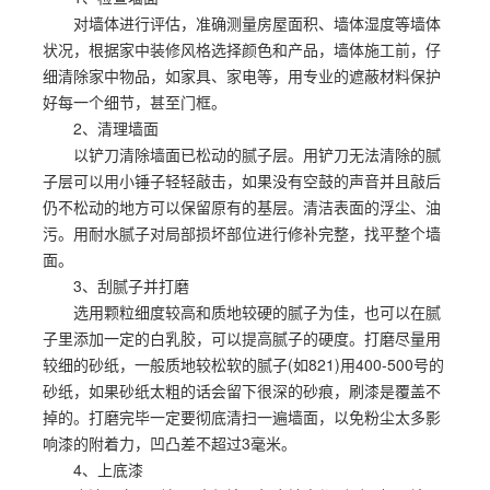
对墙体进行评估，准确测量房屋面积、墙体湿度等墙体
状况，根据家中装修风格选择颜色和产品，墙体施工前，仔
细清除家中物品，如家具、家电等，用专业的遮蔽材料保护
好每一个细节，甚至门框。
2、清理墙面
以铲刀清除墙面已松动的腻子层。用铲刀无法清除的腻
子层可以用小锤子轻轻敲击，如果没有空鼓的声音并且敲后
仍不松动的地方可以保留原有的基层。清洁表面的浮尘、油
污。用耐水腻子对局部损坏部位进行修补完整，找平整个墙
面。
3、刮腻子并打磨
选用颗粒细度较高和质地较硬的腻子为佳，也可以在腻
子里添加一定的白乳胶，可以提高腻子的硬度。打磨尽量用
较细的砂纸，一般质地较松软的腻子(如821)用400-500号的
砂纸，如果砂纸太粗的话会留下很深的砂痕，刷漆是覆盖不
掉的。打磨完毕一定要彻底清扫一遍墙面，以免粉尘太多影
响漆的附着力，凹凸差不超过3毫米。
4、上底漆