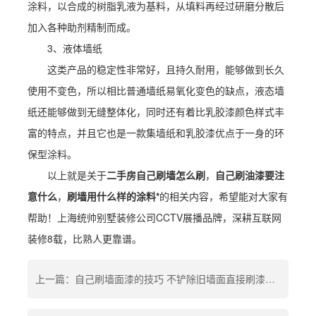
涂料，以合成的树脂乳液为基料，从填料再经过研磨分散后
加入各种助剂精制而成。
3、液体墙纸
这类产品的稳定性非常好，且持久耐用，能够做到长久
使用不变色，所以相比普通墙纸易氧化变色的缺点，液态墙
纸还能够做到无缝整体化，同时还有着比乳胶漆颜色样式丰
富的特点，并且它也是一款集墙纸和乳胶漆优点于一身的环
保型涂料。
以上就是关于
二手房自己刷墙怎么刷
，
自己刷油漆要注
意什么
，
刷墙用什么样的涂料*
的相关内容，希望能对大家有
帮助！上海统帅别墅装修公司CCTV展播品牌，深耕互联网
装修8载，比熟人更靠谱。
上一篇：自己刷墙面漆的技巧 不铲除旧墙面直接刷漆可以吗 白墙脏了能直接刷漆吗