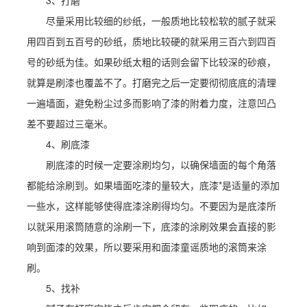
3、打磨
尽量采用比较细的纱纸，一般质地比较松软的腻子就采
用四百到五百号的砂纸，质地比较硬的就采用三百六到四百
号的砂纸为佳。如果砂纸太粗的话则会留下比较深的砂痕，
就算是刷漆也覆盖不了。打磨完之后一定要彻彻底底的清理
一遍墙面，避免粉尘过多而影响了漆的附着力度，注意凹凸
差不要超过三毫米。
4、刷底漆
刷底漆的时候一定要涂刷均匀，以确保墙面的每个角落
都能给涂刷到。如果墙面吃漆的量较大，底漆*是适量的添加
一些水，这样能够使得底漆涂刷得均匀。不要因为是底漆所
以就采用滚筒随意的涂刷一下，底漆的涂刷效果会直接的影
响到面漆的效果，所以要采用和面漆童谣质地的滚筒来涂
刷。
5、找补