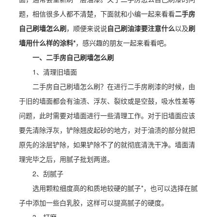
题，相信很多人都不清楚，下面就和小编一起来看看
二手房
自己刷墙怎么刷
，顺便来说说
自己刷油漆要注意什么
以及
刷
墙用什么样的涂料*
，感兴趣的朋友一起来看看吧。
一、二手房自己刷墙怎么刷
1、清理旧墙面
二手房自己刷墙怎么刷？在进行二手房刷漆的时候，由
于旧的墙面都会有油渍、浮灰、裂纹或是空鼓，吸水性差等
问题，此时需要对墙面进行一些清理工作。对于旧墙面应该
要先清除浮灰，铲除翘皮起砂的地方，对于油渍的部分就把
原先的涂层铲除，如果铲除不了的就彻底清洗干净。墙面清
理完毕之后，用腻子批划两道。
2、刮腻子
选用颗粒细度高的和质地较硬的腻子*，也可以选择在腻
子中添加一些白乳胶，这样可以提高腻子的硬度。