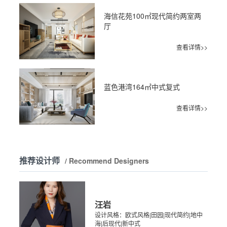
海信花苑100㎡现代简约两室两
厅
查看详情>>
蓝色港湾164㎡中式复式
查看详情>>
推荐设计师
/ Recommend Designers
汪岩
设计风格：欧式风格|田园|现代简约|地中
海|后现代|新中式