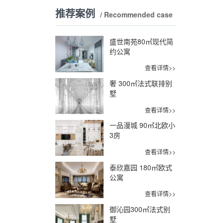
推荐案例
/ Recommended case
盛世南苑80㎡现代简
约公寓
查看详情>>
奢 300㎡法式联排别
墅
查看详情>>
一品漫城 90㎡北欧小
3房
查看详情>>
泰欣嘉园 180㎡欧式
公寓
查看详情>>
御沁园300㎡法式别
墅