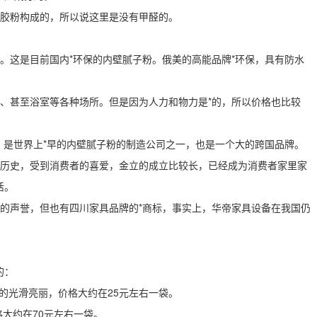
胶粉构成的，所以说这里是没有甲醛的。
这是目前国内*环保的内壁腻子粉。俄美的高能品牌*环保，具有防水
甚至浴室等各种场所。但是因为人力和物力是*的，所以价格也比较
是世界上*早的内壁腻子粉的制造公司之一，也是一个大的跨国品牌。
历史，受到消费者的喜爱，金立的成立比较长，已经成为消费者家里家
活。
声誉，但也有四川家具品牌的*商标，事实上，华帝家具设备在我国仍
的：
常的光滑亮丽，价格大约在25元左右一袋。
大约在70元左右一袋。