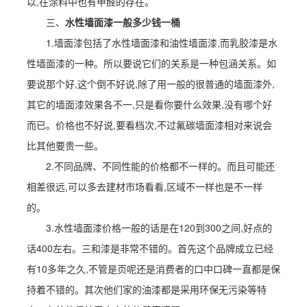
以,在涂料中也有甲醛的存在。
三、
水性墙面漆一般多少钱一桶
1.墙面漆包括了水性墙面漆和油性墙面漆,而乳胶漆是水
性墙面漆的一种。所以要说它们的关系是一种包涵关系。如
要说那个好,这个倒不好说,除了用一般的很普通的墙面漆外,
其它的墙面漆效果各不一,只是看你要什么效果,没有哪个好
而已。价格也不好说,要看档次,不过氟碳墙面漆相对来说会
比其他要贵一些。
2.不同品牌、不同性能的价格都不一样的。而且可能还
相差很远,可以多去建材市场看看,区域不一样也是不一样
的。
3.水性墙面漆价格一般的话是在120到300之间,好点的
话400左右。三和漆是非常不错的。首先这个品牌成立已经
有10多年之久,不管是页呢还是消费者的口中口碑一直都是保
持着不错的。其次他们家的油漆都是采用环保无污染等特