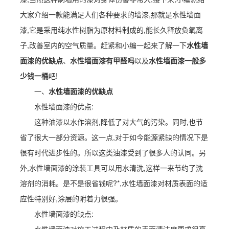
大家介绍一款能满足人们各种要求的墙漆,那就是水性墙面
漆,它是采用纯水性树脂为原材料制成的,能长久释放负氧离
子,改善室内的空气质量。赶紧和小编一起来了解一下
水性墙
面漆的优缺点
、
水性墙面漆有甲醛吗
以及
水性墙面漆一般多
少钱一桶
吧!
一、
水性墙面漆的优缺点
水性墙面漆的优点:
这种油漆以水作溶剂,降低了对大气的污染。同时,也节
省了很大一部分资源。这一点,对于如今能源紧缺的情况下是
很有时代进步性的。所以这类油漆受到了很多人的认同。另
外,水性墙面漆的涂装工具可以用水清洗,这样一来节约了洗
溶剂的消耗。是不是很省钱呢?*,水性墙面漆对材质表面的适
应性特别好,涂层的附着力很强。
水性墙面漆的缺点: