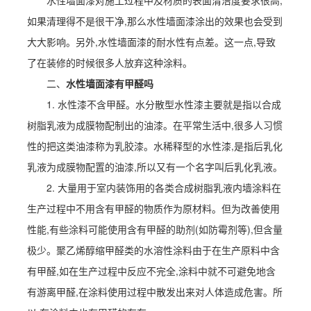
水性墙面漆对施工过程中及材质的表面清洁度要求很高,
如果清理得不是很干净,那么水性墙面漆涂出的效果也会受到
大大影响。
另外,水性墙面漆的耐水性有点差。这一点,导致
了在装修的时候很多人放弃这种涂料。
二、
水性墙面漆有甲醛吗
1. 水性漆不含甲醛。水分散型水性漆主要就是指以合成
树脂乳液为成膜物配制出的油漆。在平常生活中,很多人习惯
性的把这类油漆称为乳胶漆。水稀释型的水性漆,是指后乳化
乳液为成膜物配置的油漆,所以又有一个名字叫后乳化乳液。
2. 大量用于室内装饰用的各类合成树脂乳液内墙涂料在
生产过程中不用含有甲醛的物质作为原材料。但为改善使用
性能,有些涂料可能使用含有甲醛的助剂(如防霉剂等),但含量
极少。聚乙烯醇缩甲醛类的水溶性涂料由于在生产原料中含
有甲醛,如在生产过程中反应不完全,涂料中就不可避免地含
有游离甲醛,在涂料使用过程中散发出来对人体造成危害。所