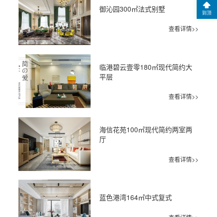
御沁园300㎡法式别墅
到顶
查看详情>>
临港碧云壹零180㎡现代简约大
平层
查看详情>>
海信花苑100㎡现代简约两室两
厅
查看详情>>
蓝色港湾164㎡中式复式