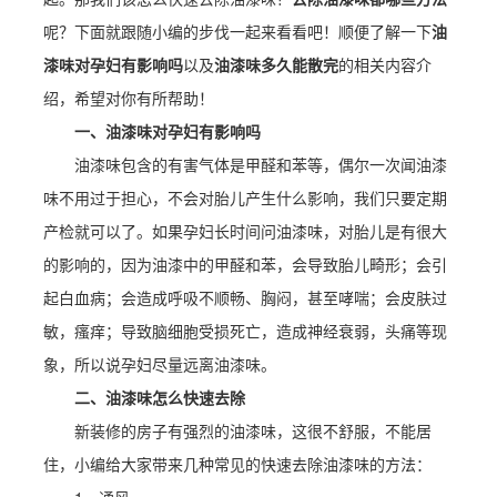
呢？下面就跟随小编的步伐一起来看看吧！顺便了解一下
油
漆味对孕妇有影响吗
以及
油漆味多久能散完
的相关内容介
绍，希望对你有所帮助！
一、油漆味对孕妇有影响吗
油漆味包含的有害气体是甲醛和苯等，偶尔一次闻油漆
味不用过于担心，不会对胎儿产生什么影响，我们只要定期
产检就可以了。如果孕妇长时间问油漆味，对胎儿是有很大
的影响的，因为油漆中的甲醛和苯，会导致胎儿畸形；会引
起白血病；会造成呼吸不顺畅、胸闷，甚至哮喘；会皮肤过
敏，瘙痒；导致脑细胞受损死亡，造成神经衰弱，头痛等现
象，所以说孕妇尽量远离油漆味。
二、油漆味怎么快速去除
新装修的房子有强烈的油漆味，这很不舒服，不能居
住，小编给大家带来几种常见的快速去除油漆味的方法：