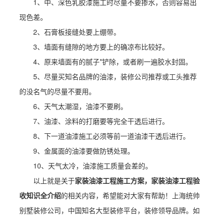
1、中、深色乳胶漆施工时尽量不要掺水，否则容易出
现色差。
2、石膏板接缝处要上绷带。
3、墙面有缝隙的地方要上的确凉布比较好。
4、原来墙面有的腻子*铲除，或者刷一遍胶水封固。
5、尽量买知名品牌的油漆，装修公司推荐或工头推荐
的没名气的尽量不要用。
6、天气太潮湿，油漆不要刷。
7、油漆、涂料的打磨要等完全干透后进行。
8、下一道油漆施工必须等前一道油漆干透后进行。
9、金属面的油漆要做防锈处理。
10、天气太冷，油漆施工质量会差的。
以上就是关于
家装油漆工程施工方案，家装油漆工程验
收知识全介绍
的相关内容，希望能对大家有帮助！上海统帅
别墅装修公司，中国知名大型装修平台，装修领导品牌。如