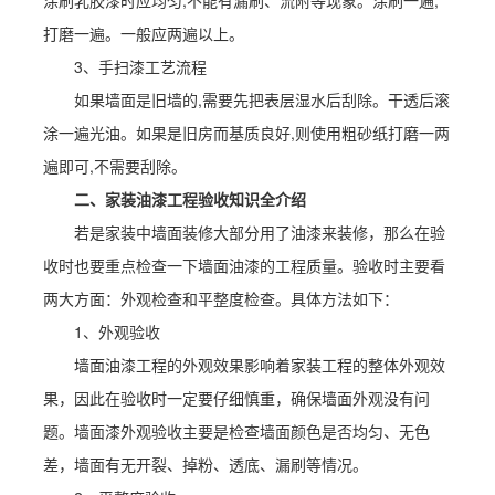
涂刷乳胶漆时应均匀,不能有漏刷、流附等现象。涂刷一遍,
打磨一遍。一般应两遍以上。
3、手扫漆工艺流程
如果墙面是旧墙的,需要先把表层湿水后刮除。干透后滚
涂一遍光油。如果是旧房而基质良好,则使用粗砂纸打磨一两
遍即可,不需要刮除。
二、家装油漆工程验收知识全介绍
若是家装中墙面装修大部分用了油漆来装修，那么在验
收时也要重点检查一下墙面油漆的工程质量。验收时主要看
两大方面：外观检查和平整度检查。具体方法如下：
1、外观验收
墙面油漆工程的外观效果影响着家装工程的整体外观效
果，因此在验收时一定要仔细慎重，确保墙面外观没有问
题。墙面漆外观验收主要是检查墙面颜色是否均匀、无色
差，墙面有无开裂、掉粉、透底、漏刷等情况。