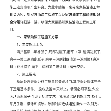
施工注意事项产生好奇。为此小编接下来带来家装油漆工程
相关内容，对家装油漆工程施工以及
家装油漆工程验收知识
全介绍
详细讲一讲，以便大家更熟知家装油漆工程施工项
目。
一、家装油漆工程施工方案
1、主要施工工艺
清扫基层→填补腻子,局部刮腻子,磨平→第1遍满刮腻子,
磨平→第二遍满刮腻子,磨平→涂刷封固底漆→涂刷第1遍涂
料→复补腻子,磨平→涂刷第二遍涂料→磨光交活。
2、施工要点
基层处理是保证施工质量的关键环节,其中保证墙体完全
干透是基本条件,一般应放置10天以上。墙面必须平整,少应
满刮两遍腻子,至满足标准要求。乳胶漆涂刷的施工方法可以
采用手刷、滚涂和喷涂。涂刷时应连续迅速操作,一次刷完。