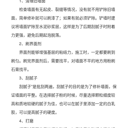
1、清理旧墙面
检查墙面有无起皮、裂缝等情况，没有就不用铲除旧墙
面，简单修补就可以刷漆了；如果有就必须铲除。铲墙时建
议将墙面铲除至水泥砂浆层，这样是为了后期刮腻子时附着
力更强，避免后期起泡脱落。
2、刷界面剂
界面剂能够增强基层的粘结力，施工时，一定都要刷到
刷匀。刷完界面剂后，需要找平，对墙面不平的地方用粉刷
石膏找平。
3、刮腻子
刮腻子*是批刮两遍，刮腻子的目的是为了修补墙面，保
证墙面的平整。在选择腻子粉的时候，尽量选择颗粒细度较
高和质地较硬的腻子为佳，也可以在腻子里添加一定的白乳
胶，可以提高腻子的硬度。
4、打磨