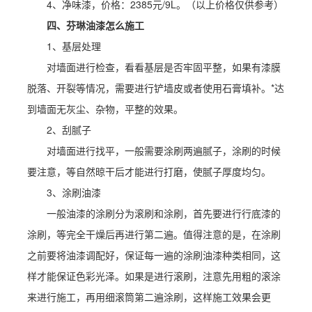
4、净味漆，价格：2385元/9L。（以上价格仅供参考）
四、芬琳油漆怎么施工
1、基层处理
对墙面进行检查，看看基层是否牢固平整，如果有漆膜
脱落、开裂等情况，需要进行铲墙皮或者使用石膏填补。*达
到墙面无灰尘、杂物，平整的效果。
2、刮腻子
对墙面进行找平，一般需要涂刷两遍腻子，涂刷的时候
要注意，等自然晾干后才能进行打磨，使腻子厚度均匀。
3、涂刷油漆
一般油漆的涂刷分为滚刷和涂刷，首先要进行行底漆的
涂刷，等完全干燥后再进行第二遍。值得注意的是，在涂刷
之前要将油漆调配好，保证每一遍的涂刷油漆种类相同，这
样才能保证色彩光泽。如果是进行滚刷，注意先用粗的滚涂
来进行施工，再用细滚筒第二遍涂刷，这样施工效果会更