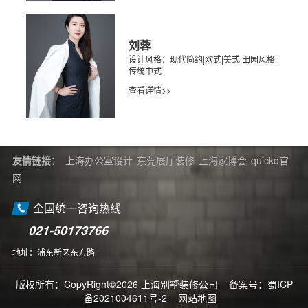
刘蓉
设计风格：现代简约|欧式|美式|田园风格|
传统中式
查看详情>>
友情链接：
上海办公室设计
东莞展厅装修
上海家博会
quickq官
网
全国统一咨询热线
021-50173766
地址：浦东新区东方路
版权所有：CopyRight©2026 上海别墅装修公司 备案号：
蜀ICP
备2021004611号-2
网站地图