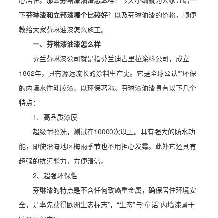
心居住。那么
芬琳漆油漆怎么样
？今天小编就为大家介绍一
下
芬琳漆和立邦漆哪个比较好
？以及芬琳油漆的价格，顺便
教给大家芬琳油漆怎么施工。
一、芬琳漆油漆怎么样
芬兰芬琳漆公司就是指芬兰迪古里拉涂料公司，成立
1862年，具有源远流长的涂料生产史。它是全球公认**环保
的内墙水性乳胶漆，以环保著称。芬琳漆油漆具有以下几个
特点：
1、高品质漆膜
超级耐擦洗，测试在10000次以上。具有强大的防水功
能，即使沿海地区梅雨季节也不用担心发霉。此外它还具有
超强的抗污能力，方便清洁。
2、超强环保性
芬琳漆的特点是不含任何致癌重金属，确保居住环境安
全，是率先获得欧洲生态标志*，“生态”与“童话”内墙漆属于